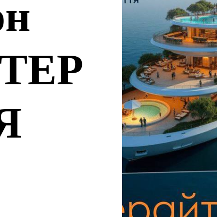
он
ТЕР
Я