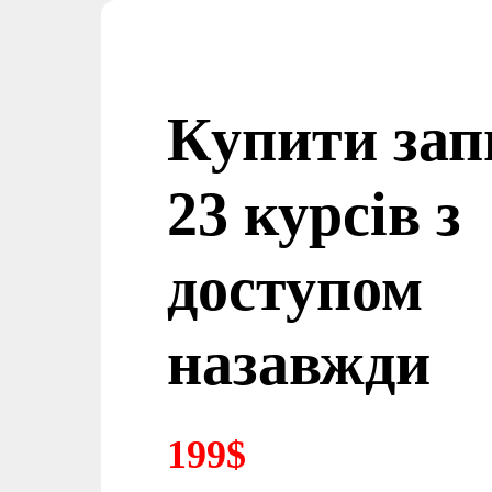
Купити зап
23 курсів з
доступом
назавжди
199$