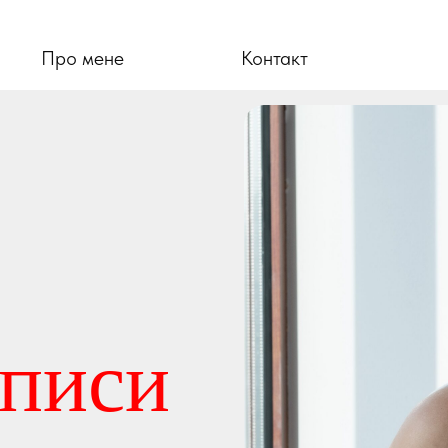
Про мене
Контакт
аписи