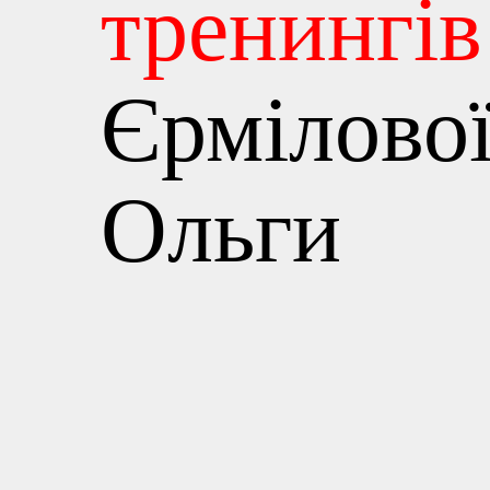
тренингів
Єрмілово
Ольги