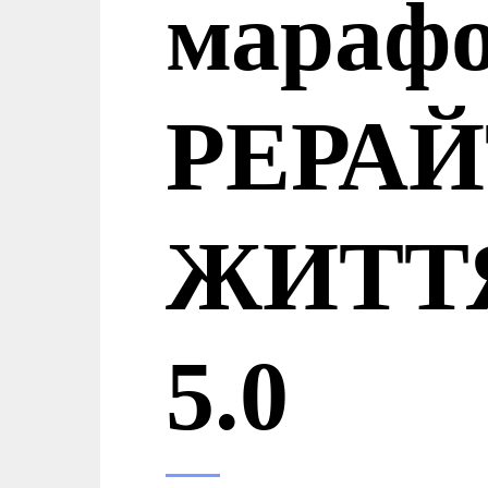
мараф
РЕРАЙ
ЖИТТ
5.0