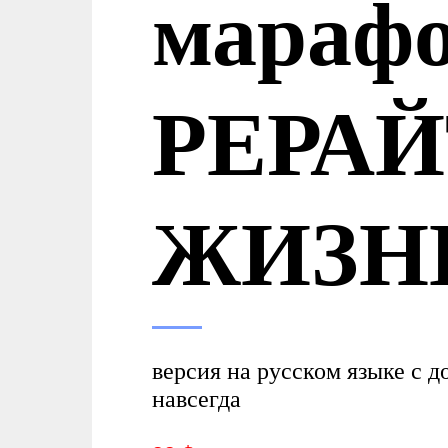
мараф
РЕРАЙ
ЖИЗН
версия на русском языке с 
навсегда