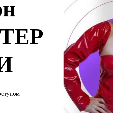
он
ТЕР
И
доступом