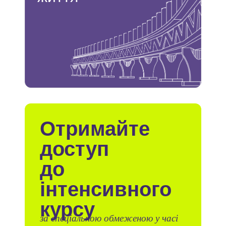
Отримайте
доступ
до
інтенсивного
курсу
за спеціальною обмеженою у часі