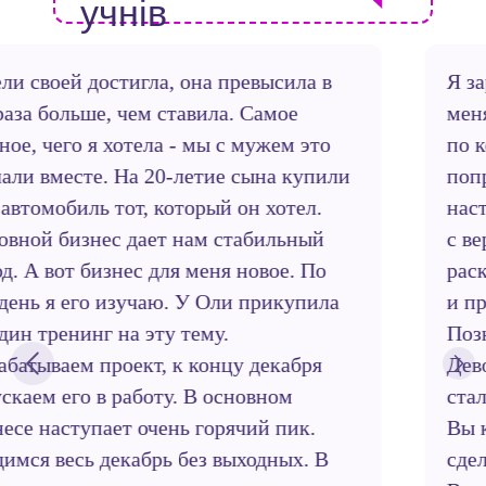
учнів
Я заработала 4000$, не выполнила цель. У
меня уже должен был заработать лендинг
по корпоративам - это была моя цель,
попробовать развить его. Все сделали и
настроили, возникла небольшая проблема
с версткой, сроки затянулись. Продолжаю
раскручивать группы Инстаграм. Реклама
и прочее. Очень рада, что прошла курс.
Познакомилась с интересными людьми!
Девочки, вы все молодцы. Некоторые
стали огромным примером для меня! Оля!
Вы крутая!!! Цель свою выполнила и
сделала даже больше, чем ожидала.