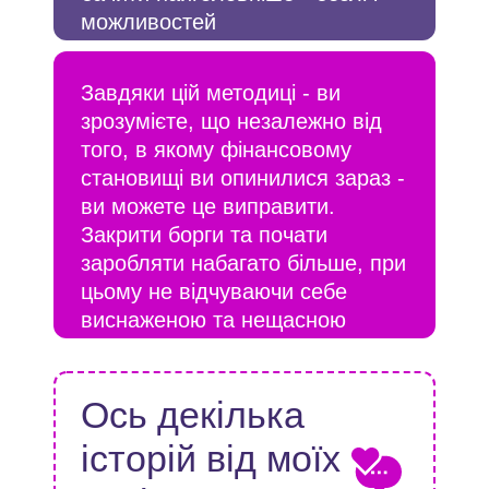
можливостей
Завдяки цій методиці - ви
зрозумієте, що незалежно від
того, в якому фінансовому
становищі ви опинилися зараз -
ви можете це виправити.
Закрити борги та почати
заробляти набагато більше, при
цьому не відчуваючи себе
виснаженою та нещасною
людиною
Ось декілька
історій від моїх