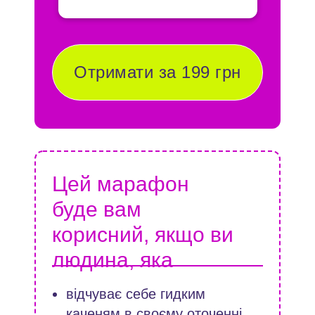
Отримати за 199 грн
Цей марафон
буде вам
корисний, якщо ви
людина, яка
відчуває себе гидким
каченям в своєму оточенні.