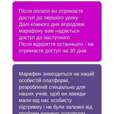
Після оплати ви отримаєте
доступ до першого уроку
Далі кожного дня впродовж
марафону вам надається
доступ до наступного
Після відкриття останнього - ви
отримаєте доступ на 30 днів
Марафон знаходиться на нашій
особистій платформі,
розробленій спеціально для
наших учнів, щоб ви завжди
мали від нас особисту
підтримку і не були залежні від
проблем великих платформ.