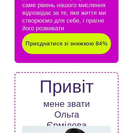
саме рівень нашого мислення
відповідає за те, яке життя ми
створюємо для себе, і прагне
його розвивати
Приєднатися зі знижкою 84%
Привіт
мене звати
Ольга
Єрмілова