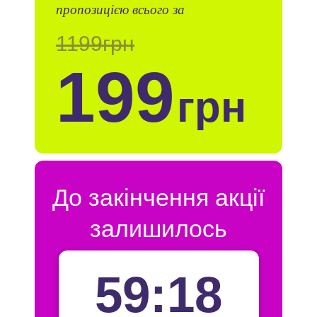
пропозицією всього за
1199грн
199
грн
До закінчення акції
залишилось
59:16