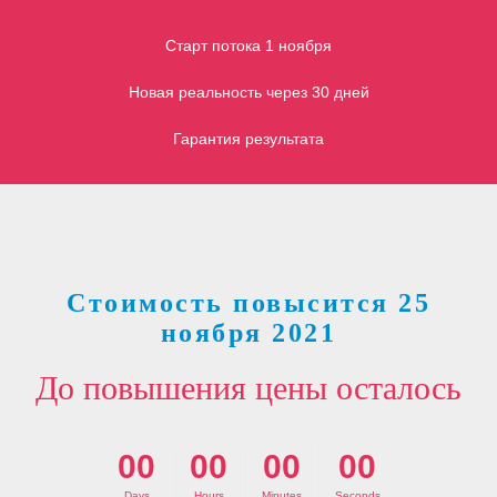
Старт потока 1 ноября
Новая реальность через 30 дней
Гарантия результата
Стоимость повысится 25
ноября 2021
До повышения цены осталось
00
00
00
00
Days
Hours
Minutes
Seconds