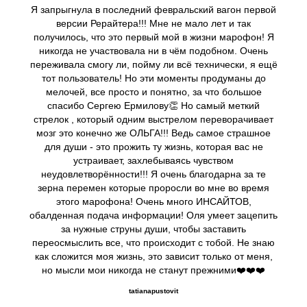
Я запрыгнула в последний февральский вагон первой
версии Рерайтера!!! Мне не мало лет и так
получилось, что это первый мой в жизни марофон! Я
никогда не участвовала ни в чём подобном. Очень
переживала смогу ли, пойму ли всё технически, я ещё
тот пользователь! Но эти моменты продуманы до
мелочей, все просто и понятно, за что большое
спасибо Сергею Ермилову👏 Но самый меткий
стрелок , который одним выстрелом переворачивает
мозг это конечно же ОЛЬГА!!! Ведь самое страшное
для души - это прожить ту жизнь, которая вас не
устраивает, захлебываясь чувством
неудовлетворённости!!! Я очень благодарна за те
зерна перемен которые проросли во мне во время
этого марофона! Очень много ИНСАЙТОВ,
обалденная подача информации! Оля умеет зацепить
за нужные струны души, чтобы заставить
переосмыслить все, что происходит с тобой. Не знаю
как сложится моя жизнь, это зависит только от меня,
но мысли мои никогда не станут прежними❤️❤️❤️
tatianapustovit