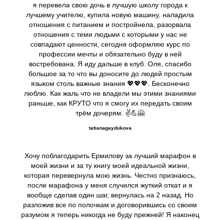
я перевела свою дочь в лучшую школу города к
лучшему учителю, купила новую машину, наладила
отношения с питанием и постройнела, разорвала
отношения с теми людьми с которыми у нас не
совпадают ценности, сегодня оформляю курс по
профессии мечты и обязательно буду в ней
востребована. Я иду дальше в клуб. Оля, спасибо
большое за то что вы доносите до людей простым
языком столь важные знания 💖💖💖. Бесконечно
люблю. Как жаль что не владели мы этими знаниями
раньше, как КРУТО что я смогу их передать своим
трём дочерям. ✌️💪🤗
tatianagaydukova
Хочу поблагодарить Ермилову за лучший марафон в
моей жизни и за ту книгу моей идеальной жизни,
которая перевернула мою жизнь. Честно признаюсь,
после марафона у меня случился жуткий откат и я
вообще сделав один шаг, вернулась на 2 назад. Но
разложив все по полочкам и договорившись со своим
разумом я теперь никогда не буду прежней! Я наконец