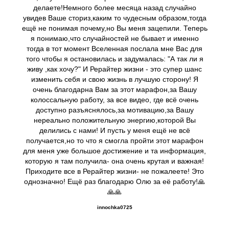
делаете!Немного более месяца назад случайно
увидев Ваше сториз,каким то чудесным образом,тогда
ещё не понимая почему,но Вы меня зацепили. Теперь
я понимаю,что случайностей не бывает и именно
тогда в тот момент Вселенная послала мне Вас для
того чтобы я остановилась и задумалась: "А так ли я
живу ,как хочу?" И Рерайтер жизни - это супер шанс
изменить себя и свою жизнь в лучшую сторону! Я
очень благодарна Вам за этот марафон,за Вашу
колоссальную работу, за все видео, где всё очень
доступно разъяснялось,за мотивацию,за Вашу
нереально положительную энергию,которой Вы
делились с нами! И пусть у меня ещё не всё
получается,но то что я смогла пройти этот марафон
для меня уже большое достижение и та информация,
которую я там получила- она очень крутая и важная!
Приходите все в Рерайтер жизни- не пожалеете! Это
однозначно! Ещё раз благодарю Олю за её работу!🙏
🙏🙏
innochka0725