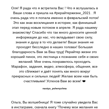
Оля! Я рада что я встретила Вас ! Что я вслушалась в
Ваши слова и пришла на #рерайтержизни_2021 . Я
очень рада что я попала именно в февральский поток!
Это как знак восклицания в истории, как финишный
этап перед новым потоком в апреле. Я рада нашему
знакомству! Спасибо что так много доносите ценной
информации до нас, что вкладывает свою силу,
знания и душу в то что делаете! Ваши знания не
проходят бесследно в наших головах! Большая
благодарность Вам за Ваш труд! Рерайтер жизни это
хороший пинок, это лестница к познанию себя и своих
желаний. Мне очень понравилось проходить
Марафон, задания, видео, атмосфера, общения, все
это сближает и даёт понять как много вокруг
прекрасных и сильных людей! Желаю всем нам быть
счастливыми! Успехов Вам во всем! ❤️
nastya_pshenychna
Ольга, Вы волшебница! Я тоже случайно увидела Вас
в инстаграме, скачала книгу "Почему мои желания не